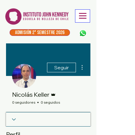
ADMISIÓN 2° Semestre 2026
Más acciones
Seguir
Administrador
Nicolás Keller
0 seguidores
0 seguidos
Perfil