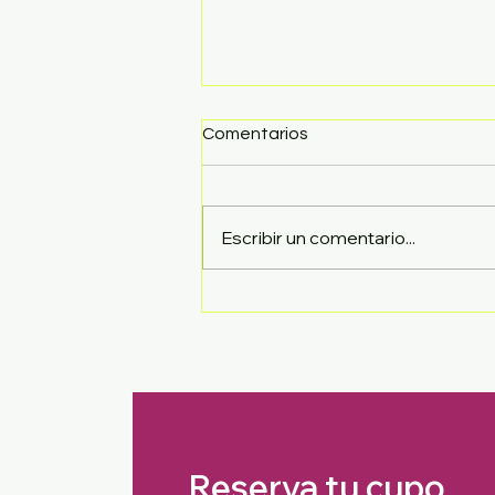
Comentarios
Escribir un comentario...
Comienza este segundo
semestre con matrícula
gratis y hasta 20% de
descuento
Reserva tu cupo