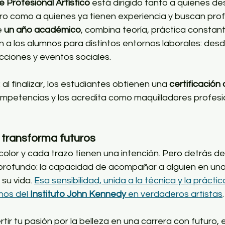
e Profesional Artístico
 está dirigido tanto a quienes d
 como a quienes ya tienen experiencia y buscan profe
 
un año académico
, combina teoría, práctica constant
 a los alumnos para distintos entornos laborales: desd
cciones y eventos sociales.
al finalizar, los estudiantes obtienen una 
certificación o
mpetencias y los acredita como maquilladores profesi
e transforma futuros
lor y cada trazo tienen una intención. Pero detrás del
profundo: la capacidad de acompañar a alguien en uno 
su vida. 
Esa sensibilidad, unida a la técnica y la práctic
nos del 
Instituto John Kennedy
 en verdaderos artistas
.
tir tu pasión por la belleza en una carrera con futuro, e