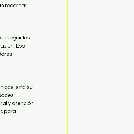
in recargar.
a seguir las 
asión. Esa 
dores 
nicas, sino su 
idades 
nal y atención 
as para 