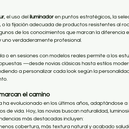
ur
, el uso del 
iluminador
 en puntos estratégicos, la sele
 o la fijación adecuada de productos resistentes al roc
lgunos de los conocimientos que marcan la diferencia e
 y uno verdaderamente profesional.
la o en sesiones con modelos reales permite a los estu
propuestas —desde novias clásicas hasta estilos moder
endo a personalizar cada look según la personalidad, e
nto.
marcan el camino
via ha evolucionado en los últimos años, adaptándose a
los de vida. Hoy, las novias buscan naturalidad, luminos
endencias más destacadas incluyen:
menos cobertura, más textura natural y acabado salud