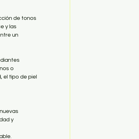
cción de tonos 
e y las 
ntre un 
diantes 
nos o 
l tipo de piel 
 nuevas 
idad y 
able.