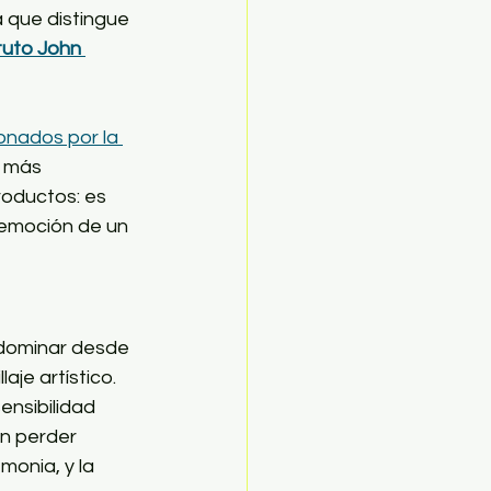
a que distingue 
tuto John 
onados por la 
s más 
roductos: es 
a emoción de un 
 dominar desde 
je artístico. 
ensibilidad 
in perder 
monia, y la 