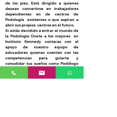
de los pies. Está dirigido a quienes 
desean convertirse en trabajadores 
dependientes en de centros de 
Podología  existentes o que aspiran a 
abrir sus propios  centros en el futuro.
Si estás decidido a entrar al mundo de 
la Podología Únete a los mejores  en 
Instituto Kennedy contaras con el 
apoyo de nuestro equipo de 
educadores quienes cuentan con las 
competencias para guiarte y 
consolidar tus sueños como Podólogo 
(a).
Qué tipo de certificación reciben los 
alumnos al finalizar el curso de 
Podología clínica?
Al finalizar el curso de Podología 
clínica en Instituto Kennedy, los 