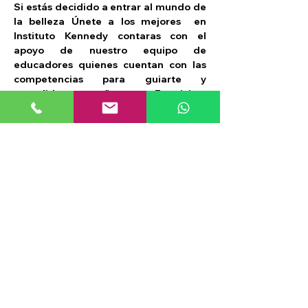
Si estás decidido a entrar al mundo de 
la belleza Únete a los mejores  en 
Instituto Kennedy contaras con el 
apoyo de nuestro equipo de 
educadores quienes cuentan con las 
competencias para guiarte y 
consolidar tus sueños como Esteticista 
Integral.
Qué tipo de certificación reciben los 
alumnos al finalizar el curso de 
Estética Integral?
Al finalizar el curso de Esteticista 
Integral en el Instituto Kennedy, los 
estudiantes reciben una certificación 
oficial notarial que acredita su 
capacitación y competencias 
adquiridas.
Específicamente, al completar 