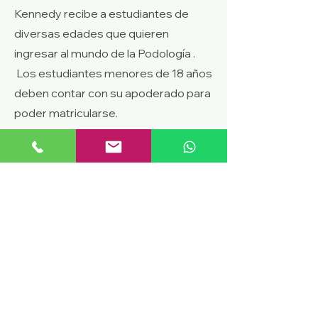
Kennedy recibe a estudiantes de
diversas edades que quieren
ingresar al mundo de la Podología .
Los estudiantes menores de 18 años
deben contar con su apoderado para
poder matricularse.
COMO ME INSCRIBO?
Pago presencial: Te puedes acercar
nuestras oficinas y pagar la
inscripción y asegurar tu cupo.
Santiago Centro : Vergara 148
metro estación los Héroes.
Fono:
223637700
/
+5697884061
Viña Del Mar : Montaña
#866 (
https://www.institutokennedy.cl